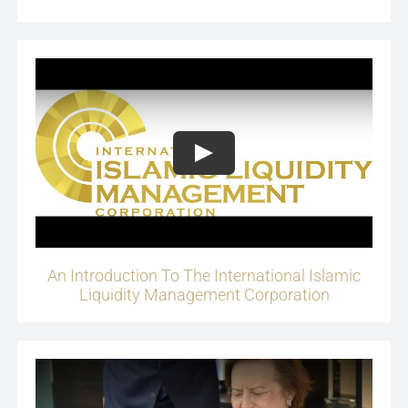
Play
An Introduction To The International Islamic
Liquidity Management Corporation