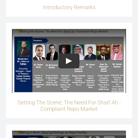
Introductory Remarks
Play
Setting The Scene: The Need For Sharī`ah -
Compliant Repo Market