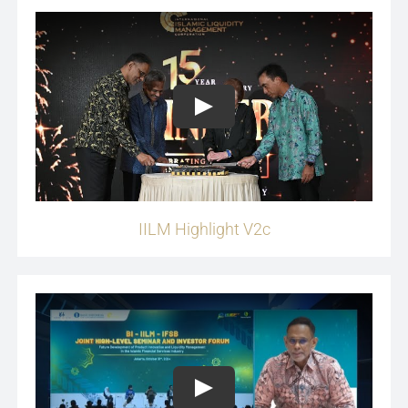
Play
IILM Highlight V2c
Play