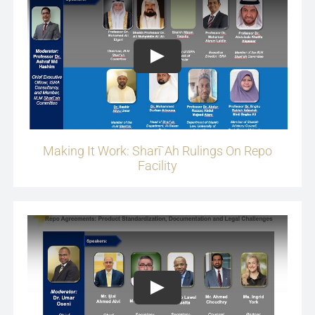
Play
Making It Work: Sharī`ah Rulings On Repo
Facility
Play